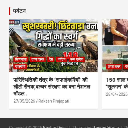
पर्यटन
छिन्दवाड़ा
ताजा खबर
देश
पर्यटन
मध्य प्रदेश
राजनीति
ताजा खबर
दे
पारिस्थितिकी तंत्र के ‘सफाईकर्मियों’ की
150 साल का
लौटी रौनक,वल्चर संरक्षण का बना नेशनल
‘सुल्तान’ क
मॉडल..
28/04/2026
27/05/2026
Rakesh Prajapati
Copyright © 2026
Khabar Dwar
Theme by:
Theme Horse
P