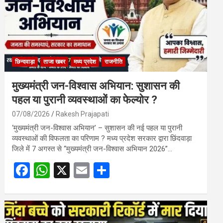
छिन्दवाड़ा
ताजा खबर
मध्य प्रदेश
राजनीति
मुख्यमंत्री जन-विश्वास अभियान: सुशासन की
पहल या पुरानी व्यवस्थाओं का फेल्योर ?
07/08/2026
Rakesh Prajapati
‘मुख्यमंत्री जन-विश्वास अभियान’ – सुशासन की नई पहल या पुरानी
व्यवस्थाओं की विफलता का परिणाम ? मध्य प्रदेश सरकार द्वारा छिंदवाड़ा
जिले में 7 अगस्त से “मुख्यमंत्री जन-विश्वास अभियान 2026”…
F
W
X
E
S
a
h
m
h
ce
at
ail
ar
b
s
e