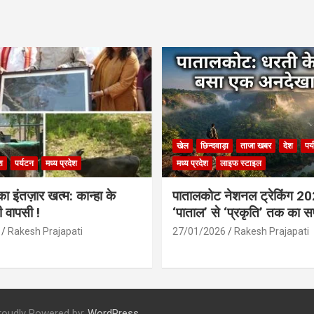
खेल
छिन्दवाड़ा
ताजा खबर
देश
पर
श
पर्यटन
मध्य प्रदेश
मध्य प्रदेश
लाइफ स्टाइल
 इंतज़ार खत्म: कान्हा के
पातालकोट नेशनल ट्रेकिंग 2
ी वापसी !
‘पाताल’ से ‘प्रकृति’ तक का 
Rakesh Prajapati
27/01/2026
Rakesh Prajapati
roudly Powered by:
WordPress