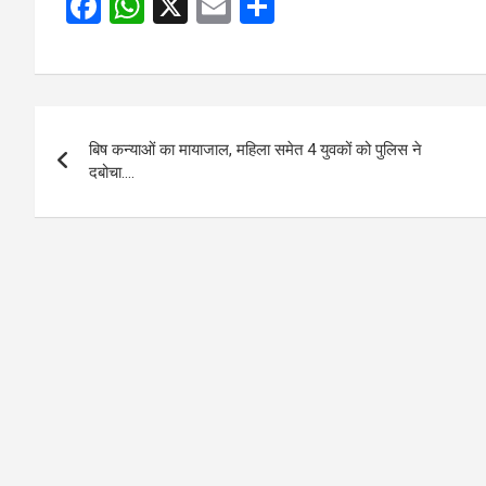
F
W
X
E
S
a
h
m
h
ce
at
ail
ar
b
s
e
Post
o
A
बिष कन्याओं का मायाजाल, महिला समेत 4 युवकों को पुलिस ने
navigation
o
p
दबोचा….
k
p