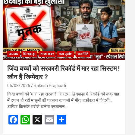
o
A
o
p
k
p
अपराध
छिन्दवाड़ा
ताजा खबर
मध्य प्रदेश
राजनीति
जिंदा बच्चों को सरकारी रिकॉर्ड में मार रहा सिस्टम !
कौन हैं जिम्मेदार ?
06/08/2026
Rakesh Prajapati
जिंदा बच्चों को ‘मार’ रहा सरकारी सिस्टम: छिंदवाड़ा में रिकॉर्ड की कब्रगाह
में दफन हो रही मासूमों की पहचान कागजों में मौत, हकीकत में जिंदगी…
आखिर किसके भरोसे चलेगा प्रशासन…
F
W
X
E
S
a
h
m
h