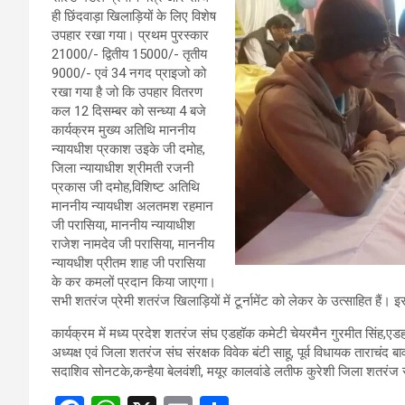
ही छिंदवाड़ा खिलाड़ियों के लिए विशेष
उपहार रखा गया। प्रथम पुरस्कार
21000/- द्वितीय 15000/- तृतीय
9000/- एवं 34 नगद प्राइजो को
रखा गया है जो कि उपहार वितरण
कल 12 दिसम्बर को सन्ध्या 4 बजे
कार्यक्रम मुख्य अतिथि माननीय
न्यायधीश प्रकाश उइके जी दमोह,
जिला न्यायाधीश श्रीमती रजनी
प्रकास जी दमोह,विशिष्ट अतिथि
माननीय न्यायधीश अलतमश रहमान
जी परासिया, माननीय न्यायाधीश
राजेश नामदेव जी परासिया, माननीय
न्यायधीश प्रीतम शाह जी परासिया
के कर कमलों प्रदान किया जाएगा।
सभी शतरंज प्रेमी शतरंज खिलाड़ियों में टूर्नामेंट को लेकर के उत्साहित हैं। इस
कार्यक्रम में मध्य प्रदेश शतरंज संघ एडहॉक कमेटी चेयरमैन गुरमीत सिंह,ए
अध्यक्ष एवं जिला शतरंज संघ संरक्षक विवेक बंटी साहू, पूर्व विधायक ताराचंद 
सदाशिव सोनटके,कन्हैया बेलवंशी, मयूर कालवांडे लतीफ कुरेशी जिला शतरंज 