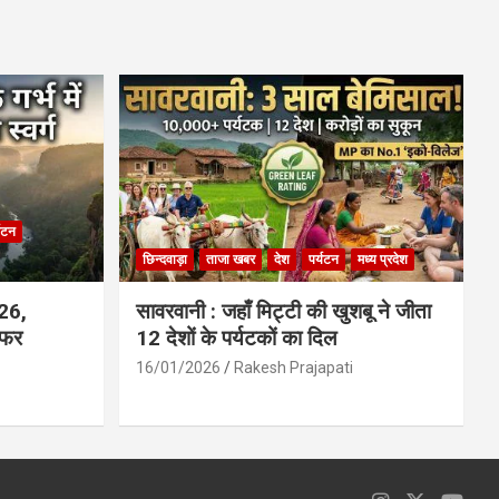
ce
at
ail
ar
b
s
e
o
A
o
p
k
p
्यटन
छिन्दवाड़ा
ताजा खबर
देश
पर्यटन
मध्य प्रदेश
026,
सावरवानी : जहाँ मिट्टी की खुशबू ने जीता
सफर
12 देशों के पर्यटकों का दिल
16/01/2026
Rakesh Prajapati