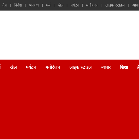
देश
विदेश
अपराध
धर्म
खेल
पर्यटन
मनोरंजन
लाइफ स्टाइल
व्याप
म
खेल
पर्यटन
मनोरंजन
लाइफ स्टाइल
व्यापार
शिक्षा
ह