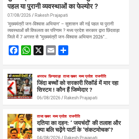
पहल या पुरानी व्यवस्थाओं का फेल्योर ?
07/08/2026
Rakesh Prajapati
‘मुख्यमंत्री जन-विश्वास अभियान’ – सुशासन की नई पहल या पुरानी
व्यवस्थाओं की विफलता का परिणाम ? मध्य प्रदेश सरकार द्वारा छिंदवाड़ा
जिले में 7 अगस्त से “मुख्यमंत्री जन-विश्वास अभियान 2026”…
F
W
X
E
S
a
h
m
h
ce
at
ail
ar
b
s
अपराध
छिन्दवाड़ा
ताजा खबर
e
मध्य प्रदेश
राजनीति
जिंदा बच्चों को सरकारी रिकॉर्ड में मार रहा
o
A
सिस्टम ! कौन हैं जिम्मेदार ?
o
p
06/08/2026
Rakesh Prajapati
k
p
ताजा खबर
मध्य प्रदेश
राजनीति
दतिया का दहन: ‘ जयचंदों’ की तलाश और
क्या बलि चढ़ेंगे पार्टी के ‘संकटमोचक’?
04/08/2026
Rakesh Prajapati